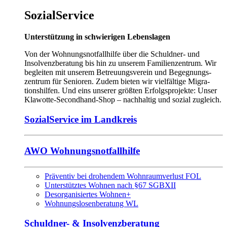
SozialService
Unterstützung in schwierigen Lebenslagen
Von der Wohnungsnotfallhilfe über die Schuldner- und
Insolvenz­be­ratung bis hin zu unserem Familien­zentrum. Wir
begleiten mit unserem Betreuungs­verein und Begegnungs­
zentrum für Senioren. Zudem bieten wir viel­fältige Migra­
tions­hilfen. Und eins unserer größten Erfolgs­projekte: Unser
Klawotte-Secondhand-Shop – nachhaltig und sozial zugleich.
SozialService im Landkreis
AWO Wohnungsnotfallhilfe
Präventiv bei drohendem Wohnraumverlust FOL
Unterstütztes Wohnen nach §67 SGBXII
Desorganisiertes Wohnen+
Wohnungslosenberatung WL
Schuldner- & Insolvenzberatung