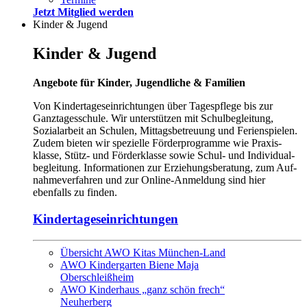
Jetzt Mitglied werden
Kinder & Jugend
Kinder & Jugend
Angebote für Kinder, Jugendliche & Familien
Von Kindertageseinrichtungen über Tagespflege bis zur
Ganztagesschule. Wir unterstützen mit Schul­beglei­tung,
Sozialarbeit an Schulen, Mittags­be­treuung und Ferienspielen.
Zudem bieten wir spezielle Förder­programme wie Praxis­
klasse, Stütz- und Förderklasse sowie Schul- und Individual­
be­gleitung. Informationen zur Erzieh­ungs­be­ratung, zum Auf­
nahme­verfahren und zur Online-Anmel­dung sind hier
ebenfalls zu finden.
Kindertageseinrichtungen
Übersicht AWO Kitas München-Land
AWO Kindergarten Biene Maja
Oberschleißheim
AWO Kinderhaus „ganz schön frech“
Neuherberg