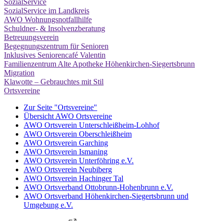
SozialService
SozialService im Landkreis
AWO Wohnungsnotfallhilfe
Schuldner- & Insolvenzberatung
Betreuungsverein
Begegnungszentrum für Senioren
Inklusives Seniorencafé Valentin
Familienzentrum Alte Apotheke Höhenkirchen-Siegertsbrunn
Migration
Klawotte – Gebrauchtes mit Stil
Ortsvereine
Zur Seite "Ortsvereine"
Übersicht AWO Ortsvereine
AWO Ortsverein Unterschleißheim-Lohhof
AWO Ortsverein Oberschleißheim
AWO Ortsverein Garching
AWO Ortsverein Ismaning
AWO Ortsverein Unterföhring e.V.
AWO Ortsverein Neubiberg
AWO Ortsverein Hachinger Tal
AWO Ortsverband Ottobrunn-Hohenbrunn e.V.
AWO Ortsverband Höhenkirchen-Siegertsbrunn und
Umgebung e.V.