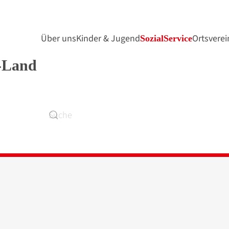
Über uns
Kinder & Jugend
Ortsverei
SozialService