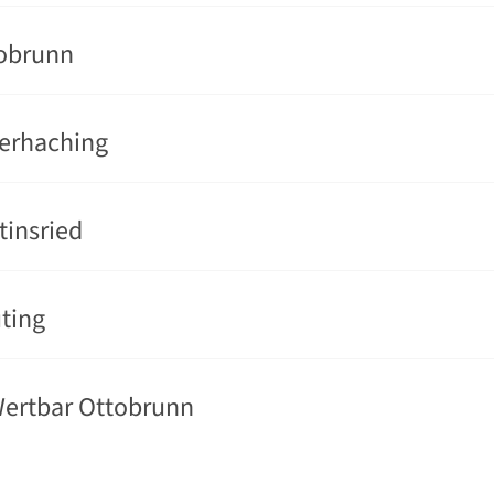
tobrunn
erhaching
tinsried
ting
Wertbar Ottobrunn