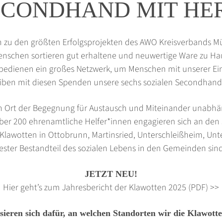
ECONDHAND MIT HER
n zu den größten Erfolgsprojekten des AWO Kreisverbands M
 Menschen sortieren gut erhaltene und neuwertige Ware zu 
 bedienen ein großes Netzwerk, um Menschen mit unserer Ein
iben mit diesen Spenden unsere sechs sozialen Secondhand
in Ort der Begegnung für Austausch und Miteinander unabhäng
Über 200 ehrenamtliche Helfer*innen engagieren sich an den
e Klawotten in Ottobrunn, Martinsried, Unterschleißheim, Un
fester Bestandteil des sozialen Lebens in den Gemeinden sind
JETZT NEU!
Hier geht’s zum Jahresbericht der Klawotten 2025 (PDF) >>
ssieren sich dafür, an welchen Standorten wir die Klawott