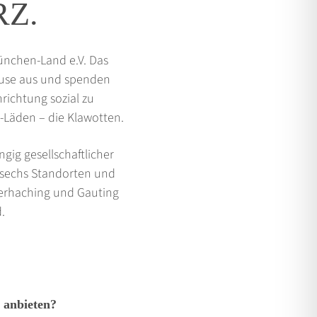
Z.
ünchen-Land e.V. Das
Hause aus und spenden
richtung sozial zu
-Läden – die Klawotten.
ig gesellschaftlicher
 sechs Standorten und
terhaching und Gauting
.
e anbieten?