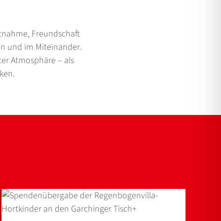
htnahme, Freundschaft
en und im Miteinander.
hter Atmosphäre – als
ken.