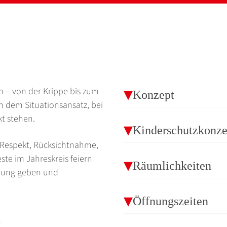
n – von der Krippe bis zum
Konzept
h dem Situationsansatz, bei
t stehen.
Kinderschutzkonze
e Respekt, Rücksichtnahme,
este im Jahreskreis feiern
Räumlichkeiten
ierung geben und
Öffnungszeiten