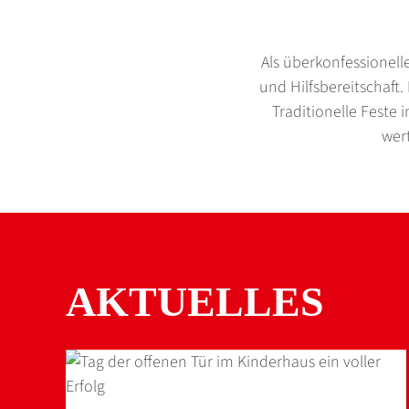
Als überkonfessionel
und Hilfsbereitschaft
Traditionelle Feste 
wer
AKTUELLES