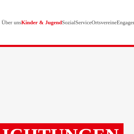
Über uns
Kinder & Jugend
SozialService
Ortsvereine
Engage