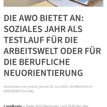
DIE AWO BIETET AN:
SOZIALES JAHR ALS
TESTLAUF FÜR DIE
ARBEITSWELT ODER FÜR
DIE BERUFLICHE
NEUORIENTIERUNG
Geschrieben von
presse_jhp
am
23. Juni 2021
. Veröffentlicht in
#PRESSEMITTEILUNG
.
Landkreis –
Viele Schülerinnen und Schüler der