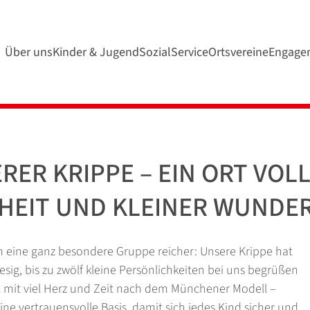
Über uns
Kinder & Jugend
SozialService
Ortsvereine
Engage
ER KRIPPE – EIN ORT VOL
HEIT UND KLEINER WUNDE
m eine ganz besondere Gruppe reicher: Unsere Krippe hat
esig, bis zu zwölf kleine Persönlichkeiten bei uns begrüßen
t mit viel Herz und Zeit nach dem Münchener Modell –
ne vertrauensvolle Basis, damit sich jedes Kind sicher und