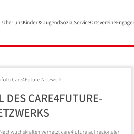
Über uns
Kinder & Jugend
SozialService
Ortsvereine
Engage
IL DES CARE4FUTURE-
ETZWERKS
Nachwuchskräften vernetzt care4future auf regionaler