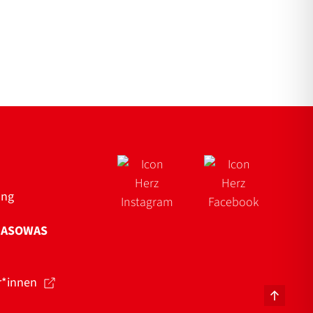
ung
NASOWAS
r*innen