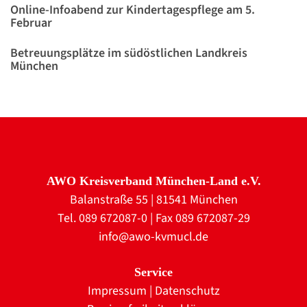
Online-Infoabend zur Kindertagespflege am 5.
Februar
Betreuungsplätze im südöstlichen Landkreis
München
AWO Kreisverband München-Land e.V.
Balanstraße 55 | 81541 München
Tel. 089 672087-0 | Fax 089 672087-29
info@awo-kvmucl.de
Service
Impressum
|
Datenschutz