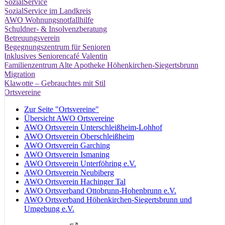
SozialService
SozialService im Landkreis
AWO Wohnungsnotfallhilfe
Schuldner- & Insolvenzberatung
Betreuungsverein
Begegnungszentrum für Senioren
Inklusives Seniorencafé Valentin
Familienzentrum Alte Apotheke Höhenkirchen-Siegertsbrunn
Migration
Klawotte – Gebrauchtes mit Stil
Ortsvereine
Zur Seite "Ortsvereine"
Übersicht AWO Ortsvereine
AWO Ortsverein Unterschleißheim-Lohhof
AWO Ortsverein Oberschleißheim
AWO Ortsverein Garching
AWO Ortsverein Ismaning
AWO Ortsverein Unterföhring e.V.
AWO Ortsverein Neubiberg
AWO Ortsverein Hachinger Tal
AWO Ortsverband Ottobrunn-Hohenbrunn e.V.
AWO Ortsverband Höhenkirchen-Siegertsbrunn und
Umgebung e.V.