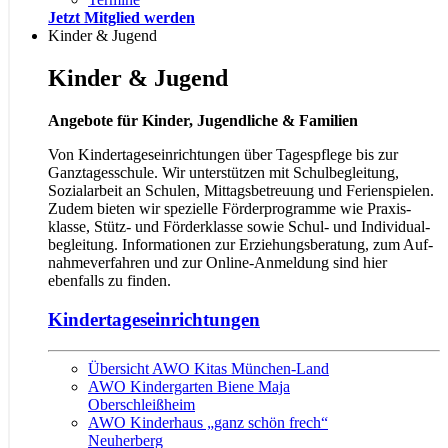
Jetzt Mitglied werden
Kinder & Jugend
Kinder & Jugend
Angebote für Kinder, Jugendliche & Familien
Von Kindertageseinrichtungen über Tagespflege bis zur
Ganztagesschule. Wir unterstützen mit Schul­beglei­tung,
Sozialarbeit an Schulen, Mittags­be­treuung und Ferienspielen.
Zudem bieten wir spezielle Förder­programme wie Praxis­
klasse, Stütz- und Förderklasse sowie Schul- und Individual­
be­gleitung. Informationen zur Erzieh­ungs­be­ratung, zum Auf­
nahme­verfahren und zur Online-Anmel­dung sind hier
ebenfalls zu finden.
Kindertageseinrichtungen
Übersicht AWO Kitas München-Land
AWO Kindergarten Biene Maja
Oberschleißheim
AWO Kinderhaus „ganz schön frech“
Neuherberg