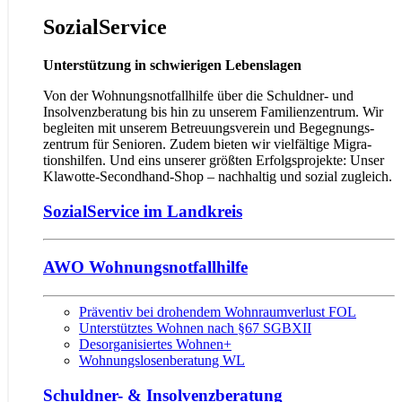
SozialService
Unterstützung in schwierigen Lebenslagen
Von der Wohnungsnotfallhilfe über die Schuldner- und
Insolvenz­be­ratung bis hin zu unserem Familien­zentrum. Wir
begleiten mit unserem Betreuungs­verein und Begegnungs­
zentrum für Senioren. Zudem bieten wir viel­fältige Migra­
tions­hilfen. Und eins unserer größten Erfolgs­projekte: Unser
Klawotte-Secondhand-Shop – nachhaltig und sozial zugleich.
SozialService im Landkreis
AWO Wohnungsnotfallhilfe
Präventiv bei drohendem Wohnraumverlust FOL
Unterstütztes Wohnen nach §67 SGBXII
Desorganisiertes Wohnen+
Wohnungslosenberatung WL
Schuldner- & Insolvenzberatung