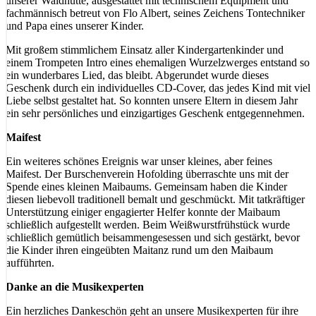
unserer Waldhütte, ausgestattet mit technischem Equipment und
fachmännisch betreut von Flo Albert, seines Zeichens Tontechniker
und Papa eines unserer Kinder.
Mit großem stimmlichem Einsatz aller Kindergartenkinder und
einem Trompeten Intro eines ehemaligen Wurzelzwerges entstand so
ein wunderbares Lied, das bleibt. Abgerundet wurde dieses
Geschenk durch ein individuelles CD-Cover, das jedes Kind mit viel
Liebe selbst gestaltet hat. So konnten unsere Eltern in diesem Jahr
ein sehr persönliches und einzigartiges Geschenk entgegennehmen.
Maifest
Ein weiteres schönes Ereignis war unser kleines, aber feines
Maifest. Der Burschenverein Hofolding überraschte uns mit der
Spende eines kleinen Maibaums. Gemeinsam haben die Kinder
diesen liebevoll traditionell bemalt und geschmückt. Mit tatkräftiger
Unterstützung einiger engagierter Helfer konnte der Maibaum
schließlich aufgestellt werden. Beim Weißwurstfrühstück wurde
schließlich gemütlich beisammengesessen und sich gestärkt, bevor
die Kinder ihren eingeübten Maitanz rund um den Maibaum
aufführten.
Danke an die Musikexperten
Ein herzliches Dankeschön geht an unsere Musikexperten für ihre