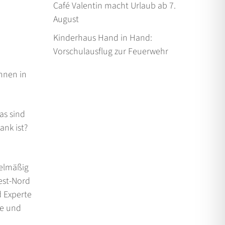
Café Valentin macht Urlaub ab 7.
August
Kinderhaus Hand in Hand:
Vorschulausflug zur Feuerwehr
nnen in
as sind
ank ist?
gelmäßig
est-Nord
d Experte
te und