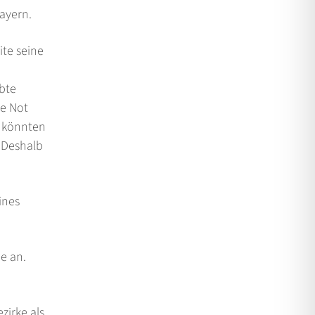
ayern.
ite seine
bte
le Not
e könnten
 Deshalb
ines
e an.
zirke als