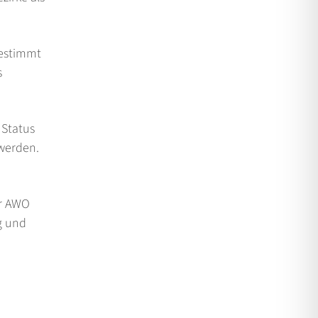
gestimmt
s
 Status
 werden.
er AWO
g und