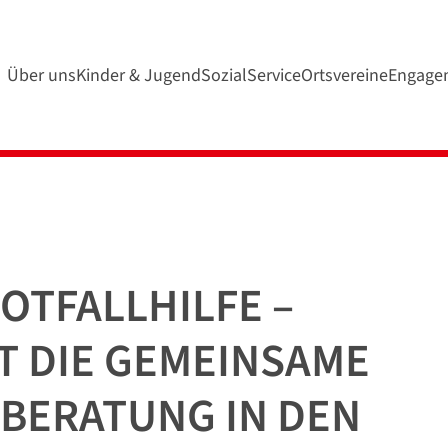
Über uns
Kinder & Jugend
SozialService
Ortsvereine
Engage
TFALLHILFE –
 DIE GEMEINSAME
ERATUNG IN DEN