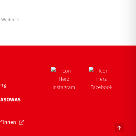
Weiter
ung
NASOWAS
r*innen