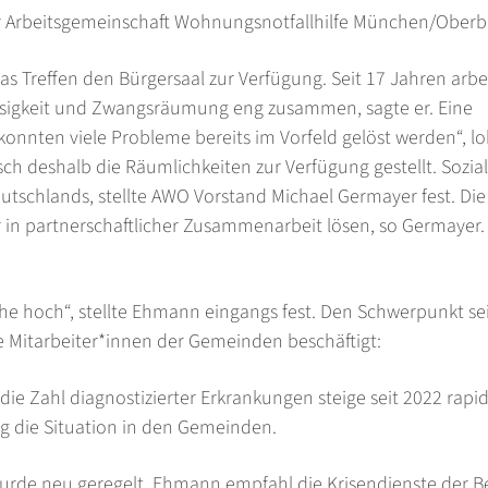
 Arbeitsgemeinschaft Wohnungsnotfallhilfe München/Oberb
as Treffen den Bürgersaal zur Verfügung. Seit 17 Jahren arbe
sigkeit und Zwangsräumung eng zusammen, sagte er. Eine
onnten viele Probleme bereits im Vorfeld gelöst werden“, lo
ch deshalb die Räumlichkeiten zur Verfügung gestellt. Sozia
utschlands, stellte AWO Vorstand Michael Germayer fest. Di
in partnerschaftlicher Zusammenarbeit lösen, so Germayer.
höhe hoch“, stellte Ehmann eingangs fest. Den Schwerpunkt se
e Mitarbeiter*innen der Gemeinden beschäftigt:
e Zahl diagnostizierter Erkrankungen steige seit 2022 rapid
g die Situation in den Gemeinden.
wurde neu geregelt. Ehmann empfahl die Krisendienste der Be